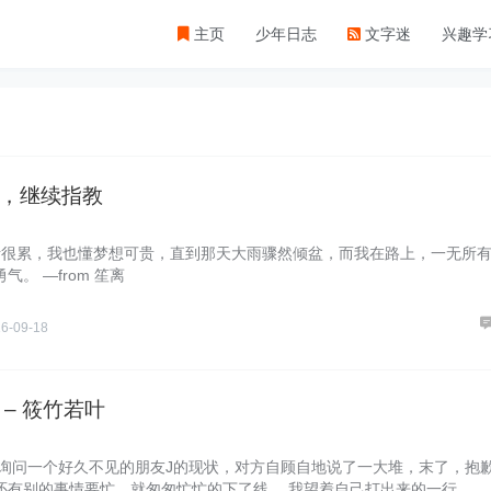
主页
少年日志
文字迷
兴趣学
，继续指教
很累，我也懂梦想可贵，直到那天大雨骤然倾盆，而我在路上，一无所
气。 —from 笙离
6-09-18
 – 筱竹若叶
上询问一个好久不见的朋友J的现状，对方自顾自地说了一大堆，末了，抱
还有别的事情要忙，就匆匆忙忙的下了线。 我望着自己打出来的一行……