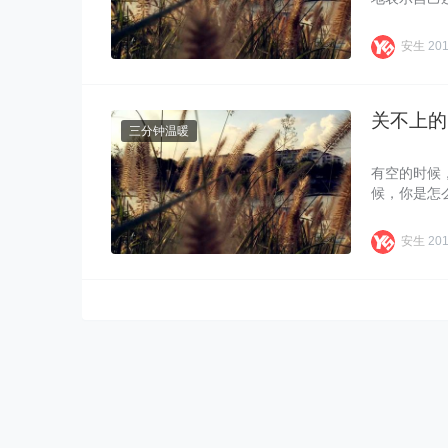
安生
201
关不上的
三分钟温暖
有空的时候
候，你是怎
安生
201