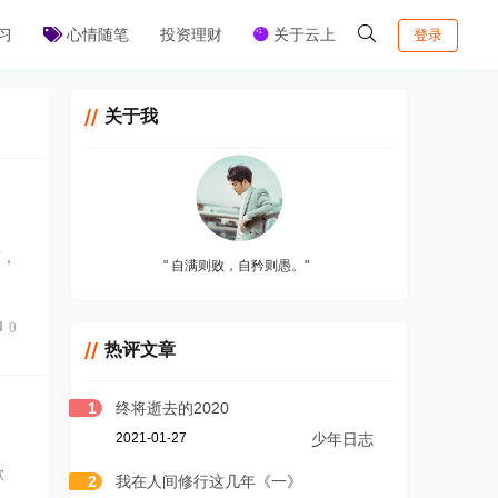
习
心情随笔
投资理财
关于云上
登录
关于我
有，
" 自满则败，自矜则愚。"
0
热评文章
1
终将逝去的2020
2021-01-27
少年日志
歉
2
我在人间修行这几年《一》