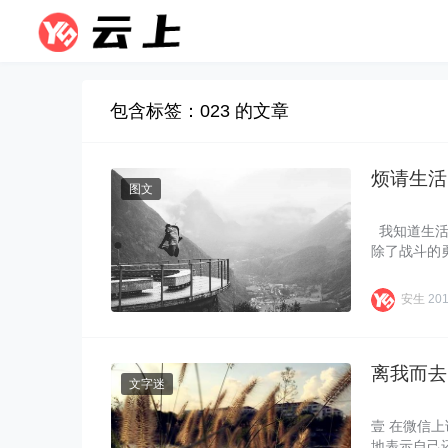
包含标签：023 的文章
烦请生活
图文
我知道生活
除了战斗的勇
安生
201
离我而去
文字迷
壹 在微信
地表示自己