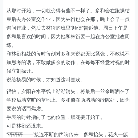
从那时开始，一切就变得有些不一样了。多和会在跑操结
束后去办公室交作业，因为林衍也会在那，晚上会早一点
询问作业，然后去林衍的班里“顺便”告诉他。周日下午是
多和最喜欢的时间，因为她和林衍要一起在办公室批改周
练。
和林衍相处的每时每刻对多和来说都无比紧张，不敢说不
加思考的话，不敢做多余的动作，在每每不经意对视的时
候立刻躲开。
说给杨易的时候，才知道这叫喜欢。
很快，夕阳在水平线上渐渐消失，将最后一丝余晖洒在了
学校后墙空旷的草地上。多和倚在两堵墙的缝隙处，因为
要说的话而焦虑。
手表的时针指向了七的位置，烟花要开始了。
可是林衍还没来。
“砰砰砰——”接连不断的声响传来，多和抬头，花火一簇