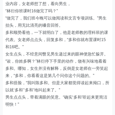
业内容，女老师想了想，看向男生，
“林衍你班课时16做完了吗？”
“做完了，我们班今晚可以做阅读和文言专项训练。”男生
抬头，用无比清亮的嗓音回答。
多和顺势看他，一下就明白了，他是老师教的理科班的课
代表。女老师点点头，回复多和，“多和你就布置课时15
和16吧。”
女生点头，不经意间瞥见男生递过来的眼神便急忙躲开。
“诶，你姓多啊？”林衍停下手里的动作，饶有兴味地看着
多和。哪知，女生并没有解释，反倒是女老师在一旁笑起
来，“多和，你看看这是第几个问你这个问题的。”
多和捂脸，“我叫陈多和。但是大家都觉得读起来拗口，所
以就‘多和’‘多和’地叫起来了。”
男生点点头，带着满眼的笑意。“确实‘多和’听起来更简洁
明快！”