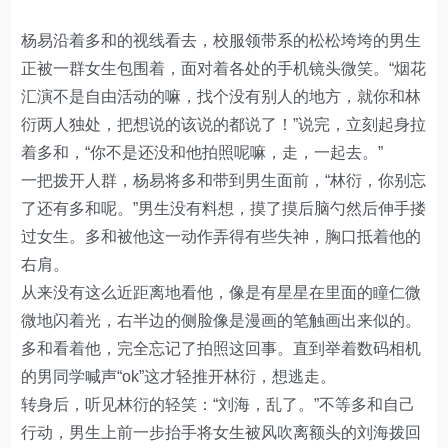
杨易沿着多和的视线看去，校服领带系的松松垮垮的男生
正被一群女生包围着，面对着各处的手机镜头微笑。“烟花
汇演不是自由活动的嘛，找个没有别人的地方，就你和林
衍两人独处，把想说的该说的都说了！”说完，立刻起身拉
着多和，“你不是还没和他拍照呢嘛，走，一起去。”
一把拨开人群，杨易将多和带到男生面前，“林衍，你别忘
了还有多和呢。”男生没有料想，摸了摸后脑勺然后伸手搂
过女生。多和被他这一动作弄得有些失神，胸口抵着他的
右肩。
从来没有这么近距离地看他，像是有星星在里面的瞳仁微
微地闪着光，右半边的侧脸像是漫画的笔触画出来似的。
多和看着他，完全忘记了拍照这回事。直到举着数码相机
的男同学喊声“ok”这才轻推开林衍，想逃走。
转身后，听见林衍的轻笑：“刘海，乱了。”不等多和自己
行动，男生上前一步抬手将女生被风吹离额头的刘海拨回