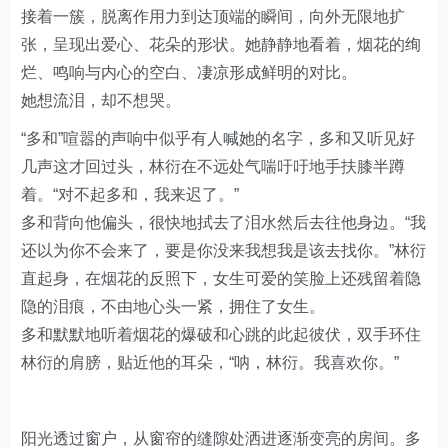
接着一簇，脱离作用力到达顶端的瞬间，向外无限地扩
张，呈现出爱心、花朵的形状。她静静地看着，烟花的绚
烂、鸣响与内心的空白、凄凉形成鲜明的对比。
她想流泪，却不想哭。
“多和”喧嚣的声响中似乎有人喊她的名字，多和又听见好
几声这才回过头，林衍在不远处气喘吁吁地手扶膝半蹲
着。“对不起多和，我来迟了。”
多和背向他偏头，很快地拭去了泪水然后去往他身边。“我
还以为你不会来了，要是你没来我想我是该去找你。”林衍
直起身，在烟花的反照下，女生可爱的笑脸上还残留着隐
隐的泪痕，不由地心头一紧，拥住了女生。
多和默默地听着烟花的爆破和心跳的此起彼伏，双手环住
林衍的肩膀，贴近他的耳朵，“呐，林衍。我喜欢你。”
阳光透过窗户，从窗帘的缝隙处洒进逐渐变亮的房间。多