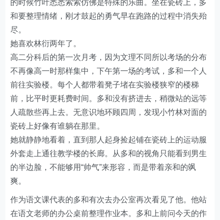
的时候竹叶悉悉索索仿佛是特殊的乐曲。坐在瓷砖上，多
和要整理情绪，刚才鼓起的勇气早在跑路的过程中消失殆
尽。
她喜欢林衍两年了。
高二分科后的第一次月考，因为文理不同所以考场的分布
不再像高一时那样集中，下午第一场的考试，多和一个人
前往实验楼。每个人都带着凳子堵在实验楼狭窄的楼梯
前，比平时更耗费时间。多和没有挤进去，稍微站的远等
人疏散些再上去。无意识地环顾四周，发现小竹林对面的
瓷砖上好像有谁躺在那里。
她就静静地看着，直到那人起身捡起铺在瓷砖上的运动服
外套走上通往教学楼的长廊。从多和的视角只能看到男生
的半边脸，不能够用“帅气”来形容，而是带着亲和的飒
爽。
作为语文课代表的多和有次去办公室再次看见了他。他站
在语文老师的办公桌前整理作业本。多和上前问今天的作