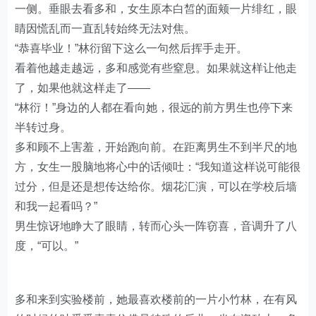
一侧。垂眼去看多和，女生原本白皙的面颊一片绯红，眼
睛因慌乱而一直乱转始终无法对焦。
“恭喜毕业！”林衍留下这么一句然后挥手走开。
看着他越走越远，多和感觉有些窒息。如果就这样让他走
了，如果他就这样走了——
“林衍！”身边的人都在看向她，很远的前方男生也停下来
半转过身。
多和顾不上害羞，开始跑向前。在距离男生不到半尺的地
方，女生一股脑地将心中的话倾吐：“我知道这样说可能很
过分，但是还是想传达给你。烟花汇演，可以在学校后墙
和我一起看吗？”
男生惊讶地睁大了眼睛，转而心头一阵窃喜，音调升了八
度，“可以。”
多和来到实验楼前，她最喜欢楼前的一片小竹林，在有风